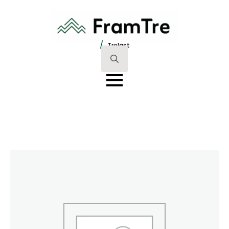
/
Trelast
Search
for: