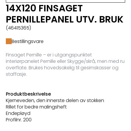
14X120 FINSAGET
PERNILLEPANEL UTV. BRUK
(46415365)
Bestillingsvare
Finsaget Pernille – er i utgangspunktet
interiørpanelet Pernille eller Skygge/skrå, men med ru
overflate. Brukes hovedsakelig til gesimskasser og
staffasje.
Produktbeskrivelse
Kjerneveden, den innerste delen av stokken
Rillet for bedre malingsheft
Endepløyd
Profilnr. 200