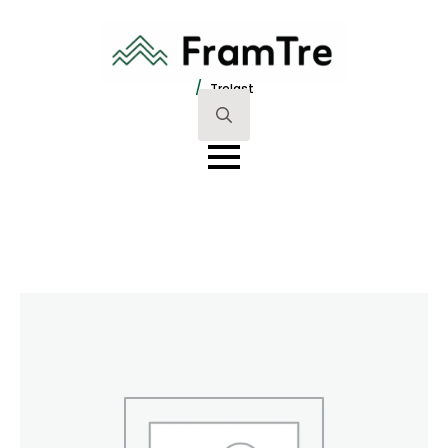
/
Trelast
Search
for: