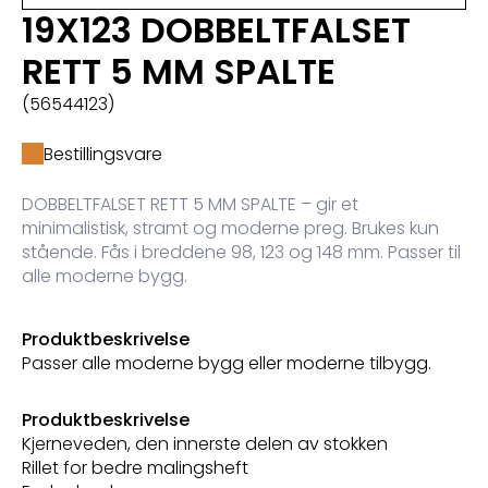
19X123 DOBBELTFALSET
RETT 5 MM SPALTE
(56544123)
Bestillingsvare
DOBBELTFALSET RETT 5 MM SPALTE – gir et
minimalistisk, stramt og moderne preg. Brukes kun
stående. Fås i breddene 98, 123 og 148 mm. Passer til
alle moderne bygg.
Produktbeskrivelse
Passer alle moderne bygg eller moderne tilbygg.
Produktbeskrivelse
Kjerneveden, den innerste delen av stokken
Rillet for bedre malingsheft