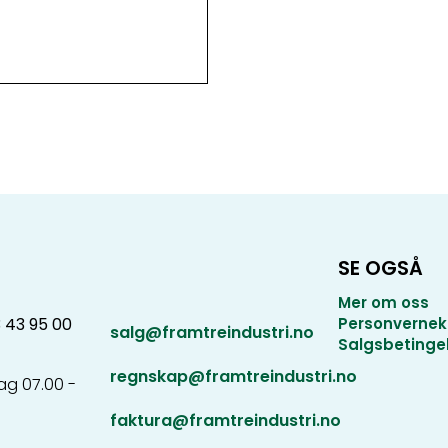
SE OGSÅ
Mer om oss
3 43 95 00
Personvernek
salg@framtreindustri.no
Salgsbetinge
regnskap@framtreindustri.no
g 07.00 -
faktura@framtreindustri.no