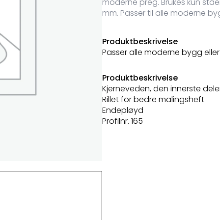
moderne preg. Brukes kun ståen
mm. Passer til alle moderne by
Produktbeskrivelse
Passer alle moderne bygg eller
Produktbeskrivelse
Kjerneveden, den innerste dele
Rillet for bedre malingsheft
Endepløyd
Profilnr. 165