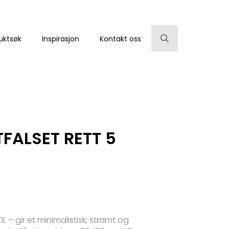
uktsøk
Inspirasjon
Kontakt oss
Search
for:
TFALSET RETT 5
– gir et minimalistisk, stramt og