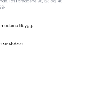
de. Fås i breddene 98, 123 og 148
gg.
 moderne tilbygg.
n av stokken