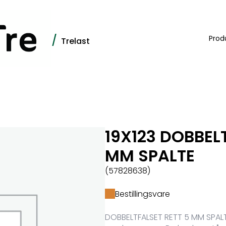
/
Prod
Trelast
19X123 DOBBEL
MM SPALTE
(57828638)
Bestillingsvare
DOBBELTFALSET RETT 5 MM SPALTE 