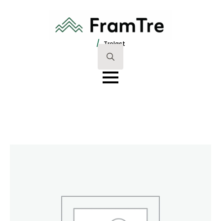
/
Trelast
Search
for: