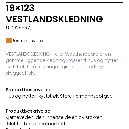
19×123
VESTLANDSKLEDNING
(57828892)
Bestillingsvare
VESTLANDSKLEDNING – eller Weatherboard er en
gammel liggende kledning. Passer til hus og hytter i
kyststrøk. Skråskjæringen gir den en godt synlig
skyggeeffekt
Produktbeskrivelse
Hus og hytter i kyststrøk. Store flermannsboliger.
Produktbeskrivelse
Kjerneveden, den innerste delen av stokken
Rillet for bedre malingsheft