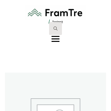
/
Trelast
Search
for: