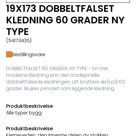
19X173 DOBBELTFALSET
KLEDNING 60 GRADER NY
TYPE
(54173435)
Bestillingsvare
DOBBELTFALSET 60 GRADER, NY TYPE – En mer
moderne kledning enn den tradisjonelle
dobbeltfalsede kledningen. Litt brattere skrå på 60
grader. Brukes primært som liggende kledning.
Produktbeskrivelse
Alle typer bygg.
Produktbeskrivelse
Kjerneveden, den innerste delen av stokken