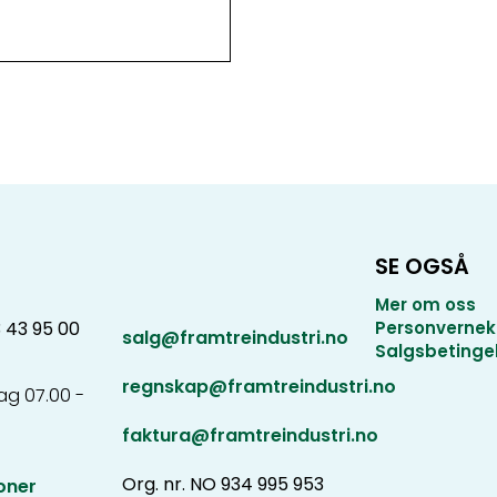
SE OGSÅ
Mer om oss
3 43 95 00
Personvernek
salg@framtreindustri.no
Salgsbetinge
regnskap@framtreindustri.no
g 07.00 -
faktura@framtreindustri.no
Org. nr. NO 934 995 953
oner