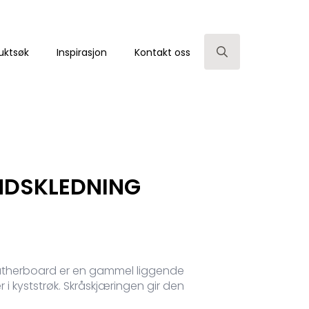
uktsøk
Inspirasjon
Kontakt oss
Search
for:
ANDSKLEDNING
atherboard er en gammel liggende
r i kyststrøk. Skråskjæringen gir den