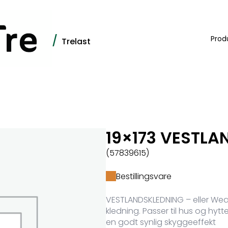
/
Prod
Trelast
19×173 VESTL
(57839615)
Bestillingsvare
VESTLANDSKLEDNING – eller We
kledning. Passer til hus og hytte
en godt synlig skyggeeffekt