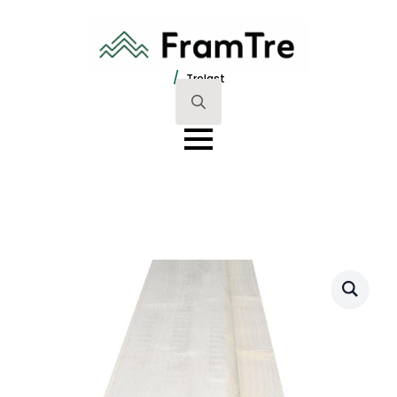
/
Trelast
Search
for: