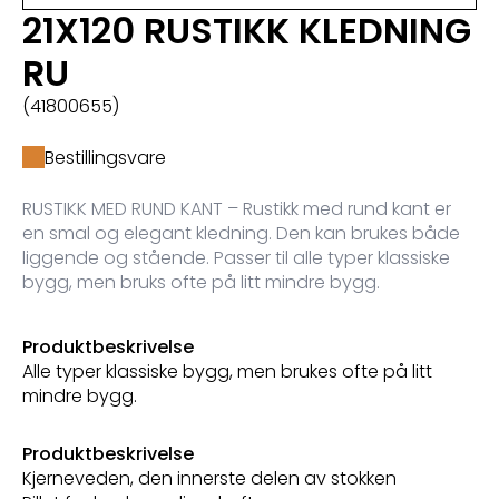
21X120 RUSTIKK KLEDNING
RU
(41800655)
Bestillingsvare
RUSTIKK MED RUND KANT – Rustikk med rund kant er
en smal og elegant kledning. Den kan brukes både
liggende og stående. Passer til alle typer klassiske
bygg, men bruks ofte på litt mindre bygg.
Produktbeskrivelse
Alle typer klassiske bygg, men brukes ofte på litt
mindre bygg.
Produktbeskrivelse
Kjerneveden, den innerste delen av stokken