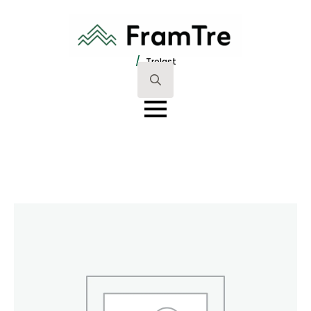
/
Trelast
Search
for: