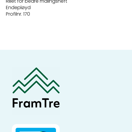
Rillet for bedre malingsheft
Endepløyd
Profilnr. 170