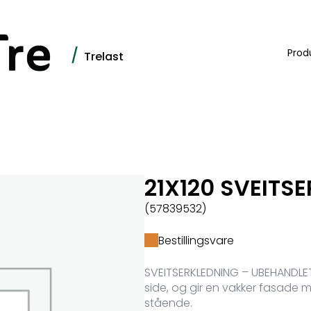
/
Prod
Trelast
21X120 SVEITS
(57839532)
Bestillingsvare
SVEITSERKLEDNING – UBEHANDLET
side, og gir en vakker fasade m
stående.