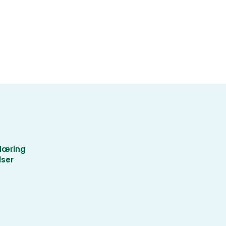
læring
lser