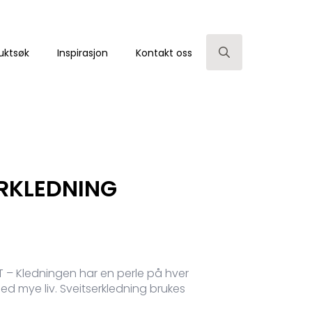
uktsøk
Inspirasjon
Kontakt oss
Search
for:
ERKLEDNING
 – Kledningen har en perle på hver
ed mye liv. Sveitserkledning brukes