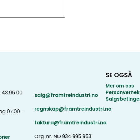
SE OGSÅ
Mer om oss
3 43 95 00
Personvernek
salg@framtreindustri.no
Salgsbetinge
regnskap@framtreindustri.no
g 07.00 -
faktura@framtreindustri.no
Org. nr. NO 934 995 953
oner