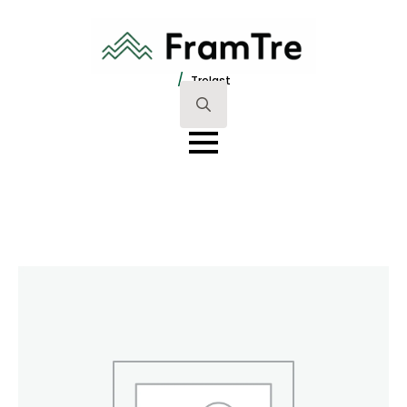
/
Trelast
Search
for: