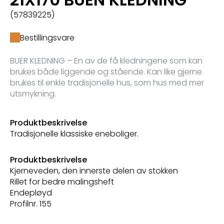
(57839225)
Bestillingsvare
BUER KLEDNING – En av de få kledningene som kan
brukes både liggende og stående. Kan like gjerne
brukes til enkle tradisjonelle hus, som hus med mer
utsmykning.
Produktbeskrivelse
Tradisjonelle klassiske eneboliger.
Produktbeskrivelse
Kjerneveden, den innerste delen av stokken
Rillet for bedre malingsheft
Endepløyd
Profilnr. 155