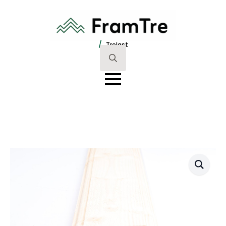
/
Trelast
Search
for: