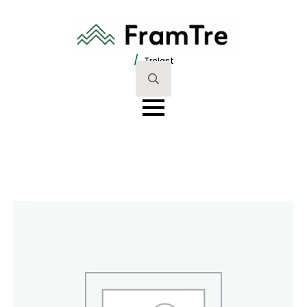
/
Trelast
Search
for: