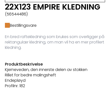
22X123 EMPIRE KLEDNING
(56544486)
Bestillingsvare
En bred raftekledning som brukes som overligger på
rektangulær kledning, om man vil ha en mer profilert
kledning.
Produktbeskrivelse
Kjerneveden, den innerste delen av stokken
Rillet for bedre malingsheft
Endepløyd
Profilnr. 182