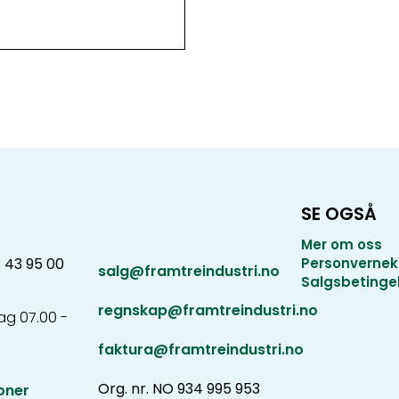
SE OGSÅ
Mer om oss
3 43 95 00
Personvernek
salg@framtreindustri.no
Salgsbetinge
regnskap@framtreindustri.no
g 07.00 -
faktura@framtreindustri.no
Org. nr. NO 934 995 953
oner