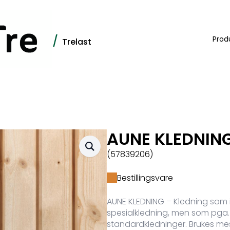
/
Prod
Trelast
AUNE KLEDNIN
(57839206)
Bestillingsvare
AUNE KLEDNING – Kledning som 
spesialkledning, men som pga. s
standardkledninger. Brukes mes