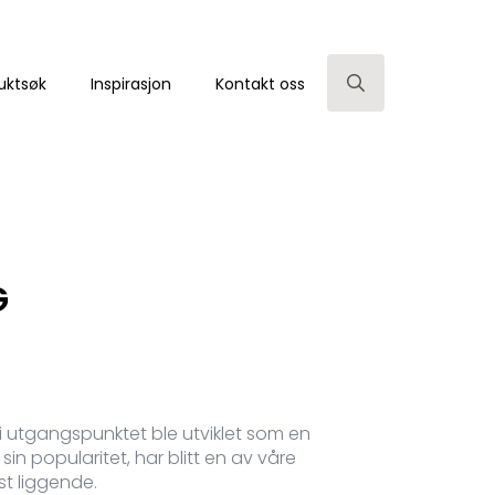
uktsøk
Inspirasjon
Kontakt oss
Search
for:
G
i utgangspunktet ble utviklet som en
in popularitet, har blitt en av våre
t liggende.