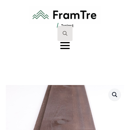
/
Trelast
Search
for: