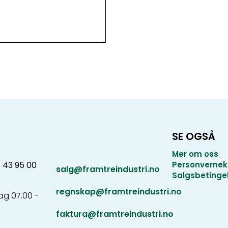
SE OGSÅ
Mer om oss
3 43 95 00
Personvernek
salg@framtreindustri.no
Salgsbetinge
regnskap@framtreindustri.no
g 07.00 -
faktura@framtreindustri.no