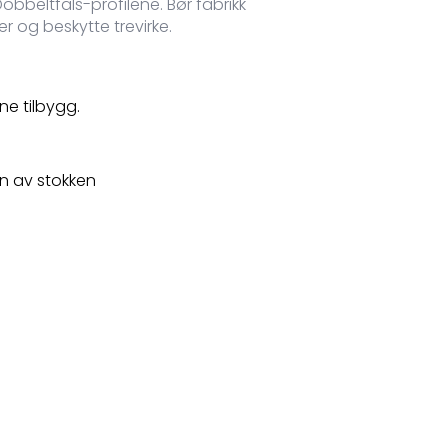
bbeltfals-profilene. Bør fabrikk
r og beskytte trevirke.
e tilbygg.
n av stokken