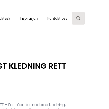
uktsøk
Inspirasjon
Kontakt oss
Search
for:
T KLEDNING RETT
TE – En stående moderne kledning,