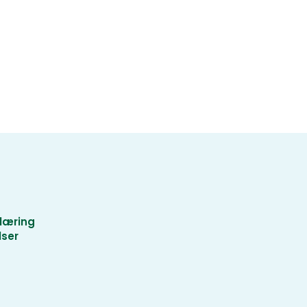
læring
lser