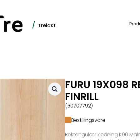
/
Prod
Trelast
FURU 19X098 R
FINRILL
(50707792)
Bestillingsvare
Rektangulær kledning K90 Malm