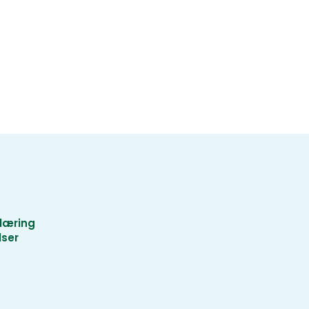
læring
lser