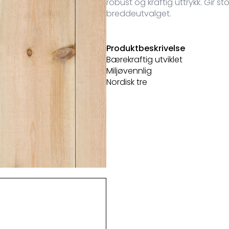
robust og kraftig uttrykk. Gir s
breddeutvalget.
Produktbeskrivelse
Bærekraftig utviklet
Miljøvennlig
Nordisk tre