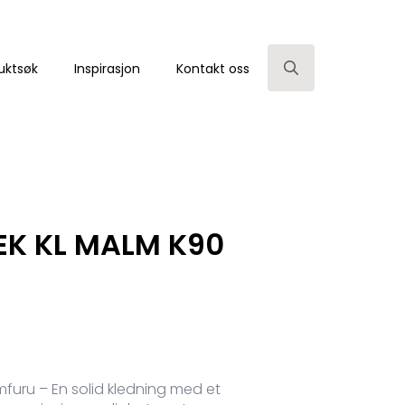
uktsøk
Inspirasjon
Kontakt oss
Search
for:
EK KL MALM K90
furu – En solid kledning med et