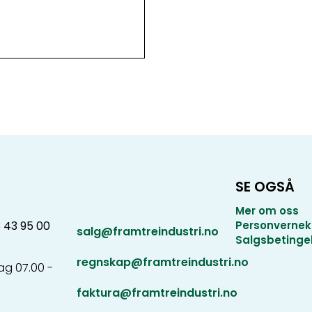
SE OGSÅ
Mer om oss
3 43 95 00
Personvernek
salg@framtreindustri.no
Salgsbetinge
regnskap@framtreindustri.no
g 07.00 -
faktura@framtreindustri.no