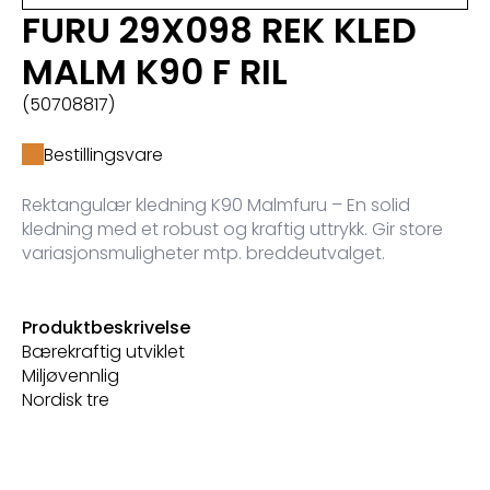
FURU 29X098 REK KLED
MALM K90 F RIL
(50708817)
Bestillingsvare
Rektangulær kledning K90 Malmfuru – En solid
kledning med et robust og kraftig uttrykk. Gir store
variasjonsmuligheter mtp. breddeutvalget.
Produktbeskrivelse
Bærekraftig utviklet
Miljøvennlig
Nordisk tre