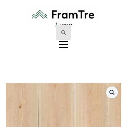
/
Trelast
Search
for: