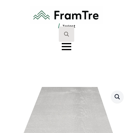
/
Trelast
Search
for: