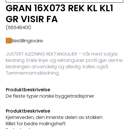
GRAN 16X073 REK KL KL1
GR VISIR FA
(56546401)
Bestillingsvare
JUSTERT KLEDNING REKTANGULÆR – Vår mest solgte
kledning. Enkle linjer og rektangulær profil gjør denne
kledningen anvendelig og allsidig. Kalles også
Tømmermannskledning.
Produktbeskrivelse
De fleste typer norske byggetradisjoner.
Produktbeskrivelse
Kjerneveden, den innerste delen av stokken
Rillet for bedre malingsheft