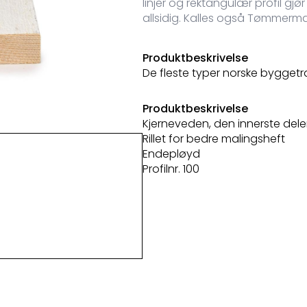
linjer og rektangulær profil g
allsidig. Kalles også Tømmerm
Produktbeskrivelse
De fleste typer norske byggetr
Produktbeskrivelse
Kjerneveden, den innerste dele
Rillet for bedre malingsheft
Endepløyd
Profilnr. 100