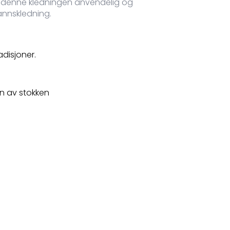
jør denne kledningen anvendelig og
annskledning.
adisjoner.
n av stokken