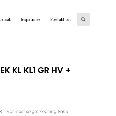
uktsøk
Inspirasjon
Kontakt oss
Search
for:
K KL KL1 GR HV +
– Vår mest solgte kledning. Enkle