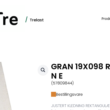
/
Prod
Trelast
GRAN 19X098 RE
N E
(57809844)
Bestillingsvare
JUSTERT KLEDNING REKTANGULÆR 