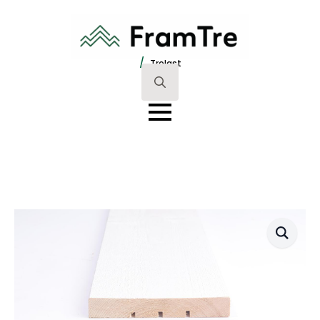
/
Trelast
Search
for: