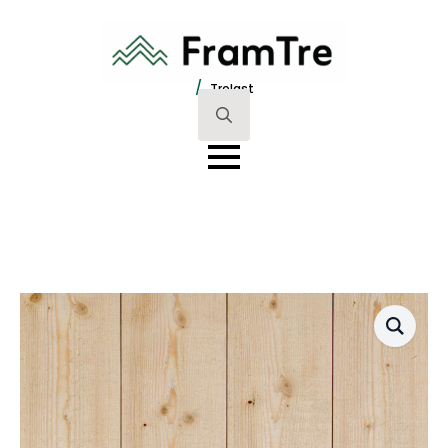
/
Trelast
Search
for: