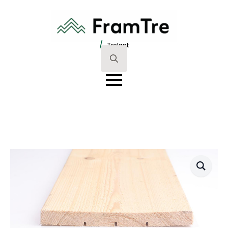
/
Trelast
Search
for: