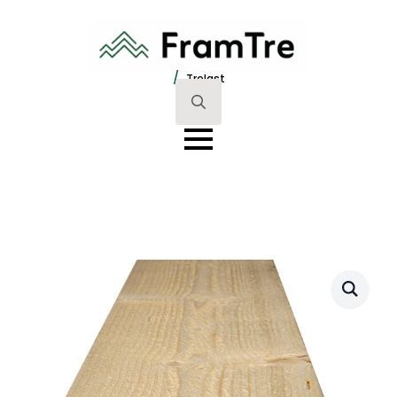
/
Trelast
Search
for: