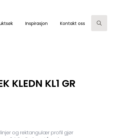
uktsøk
Inspirasjon
Kontakt oss
Search
for:
EK KLEDN KL1 GR
linjer og rektangulær profil gjør