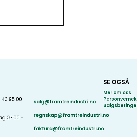
SE OGSÅ
Mer om oss
3 43 95 00
Personvernek
salg@framtreindustri.no
Salgsbetinge
regnskap@framtreindustri.no
g 07.00 -
faktura@framtreindustri.no