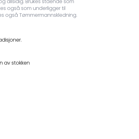
g allsidig. Brukes stående som
es også som underligger til
Kalles også Tømmermannskledning.
adisjoner.
n av stokken