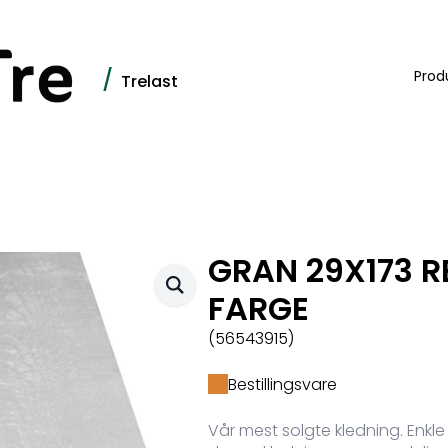
/
Prod
Trelast
GRAN 29X173 R
FARGE
(56543915)
Bestillingsvare
Vår mest solgte kledning. Enkle 