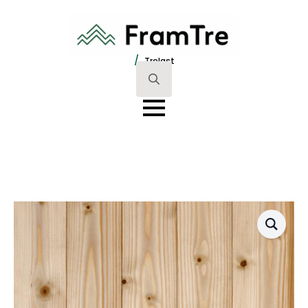
/
Trelast
Search
for: