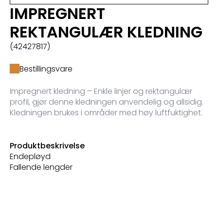
IMPREGNERT
REKTANGULÆR KLEDNING
(42427817)
Bestillingsvare
Impregnert kledning – Enkle linjer og rektangulær
profil, gjør denne kledningen anvendelig og allsidig.
Kledningen brukes i områder med høy luftfuktighet.
Produktbeskrivelse
Endepløyd
Fallende lengder