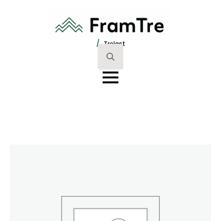
/
Trelast
Search
for: