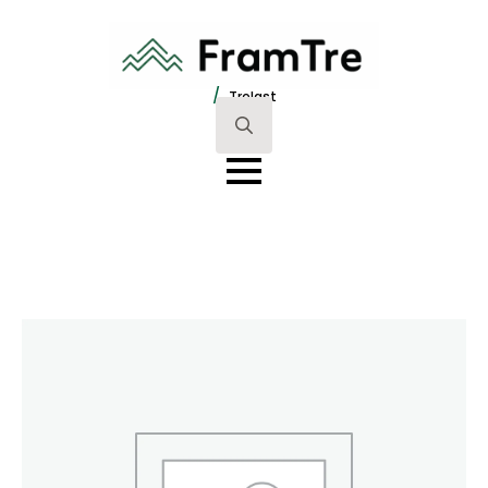
/
Trelast
Search
for: