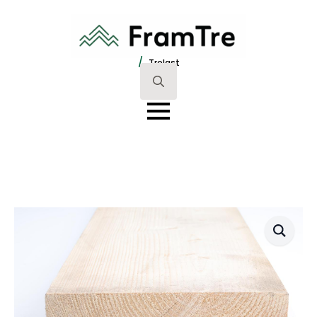
/
Trelast
Search
for: