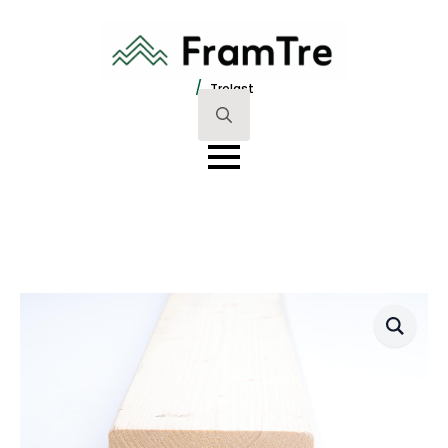
/
Trelast
Search
for: