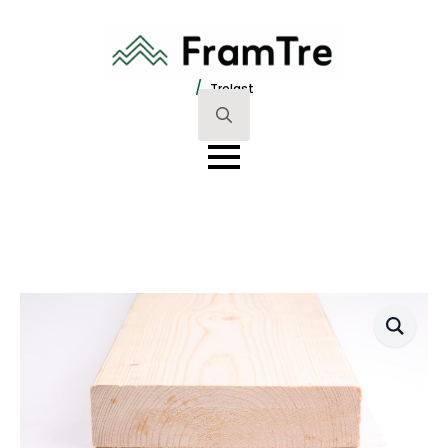
/
Trelast
Search
for: