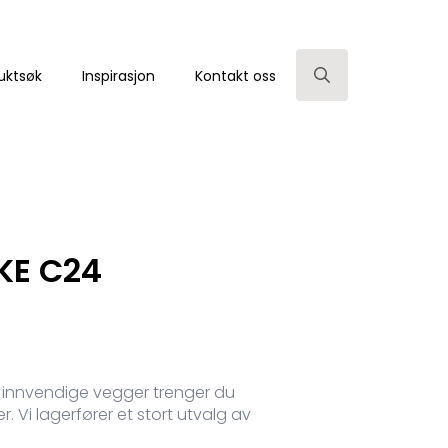
uktsøk
Inspirasjon
Kontakt oss
Search
for:
KE C24
pp innvendige vegger trenger du
r. Vi lagerfører et stort utvalg av