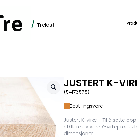
/
Prod
Trelast
JUSTERT K-VIR
(54173575)
Bestillingsvare
Justert K-virke – Til å sette o
et/flere av våre K-virkeprodukte
dimensjoner.