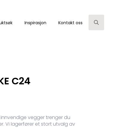
uktsøk
Inspirasjon
Kontakt oss
Search
for:
KE C24
pp innvendige vegger trenger du
r. Vi lagerfører et stort utvalg av