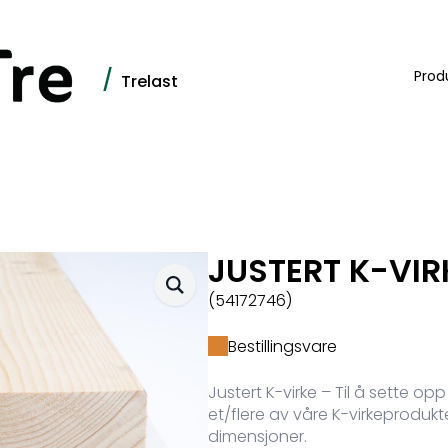
/
Prod
Trelast
JUSTERT K-VIR
(54172746)
Bestillingsvare
Justert K-virke – Til å sette o
et/flere av våre K-virkeprodukte
dimensjoner.