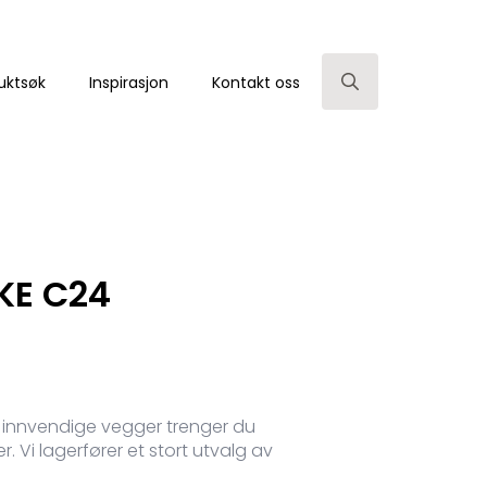
uktsøk
Inspirasjon
Kontakt oss
Search
for:
KE C24
pp innvendige vegger trenger du
r. Vi lagerfører et stort utvalg av