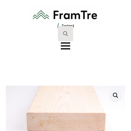
/
Trelast
Search
for: