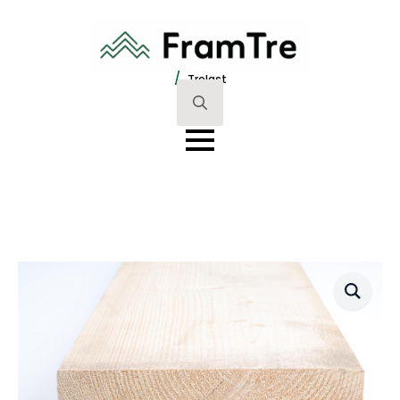
/
Trelast
Search
for: