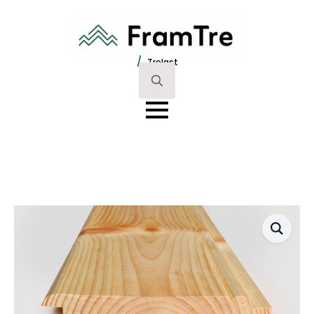
/
Trelast
Search
for: