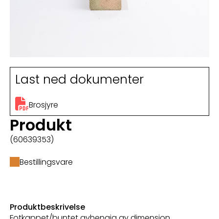
Last ned dokumenter
Brosjyre
Produkt
(60639353)
Bestillingsvare
Produktbeskrivelse
Fotkappet/buntet avhengig av dimensjon