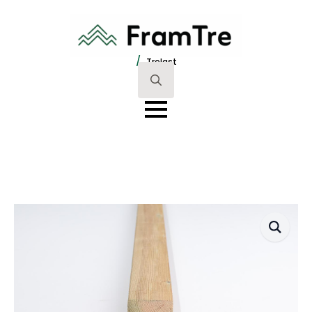
/
Trelast
Search
for: