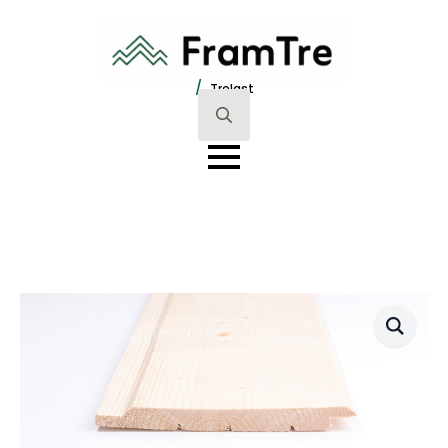
/
Trelast
Search
for: