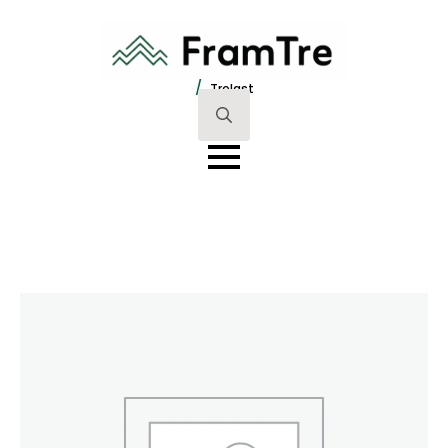
/
Trelast
Search
for: