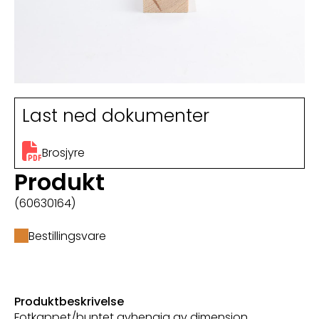
Last ned dokumenter
Brosjyre
Produkt
(60630164)
Bestillingsvare
Produktbeskrivelse
Fotkappet/buntet avhengig av dimensjon