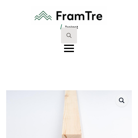
/
Trelast
Search
for: