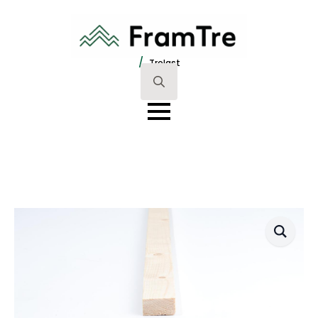
/
Trelast
Search
for: