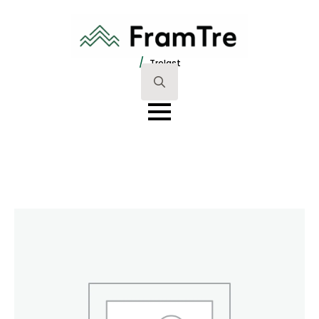
/
Trelast
Search
for: