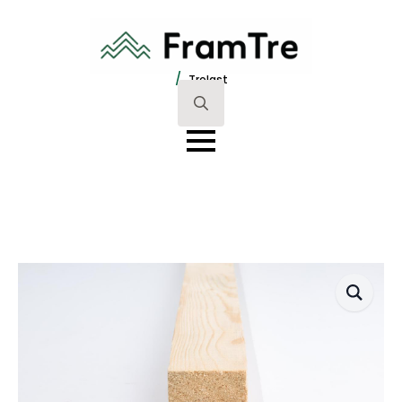
/
Trelast
Search
for: