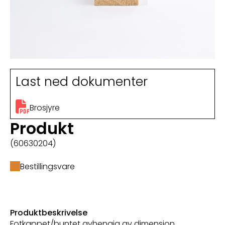
Last ned dokumenter
Brosjyre
Produkt
(60630204)
Bestillingsvare
Produktbeskrivelse
Fotkappet/buntet avhengig av dimensjon