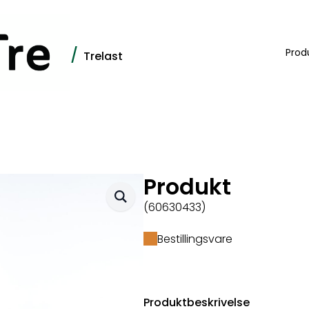
/
Prod
Trelast
Produkt
(60630433)
Bestillingsvare
Produktbeskrivelse