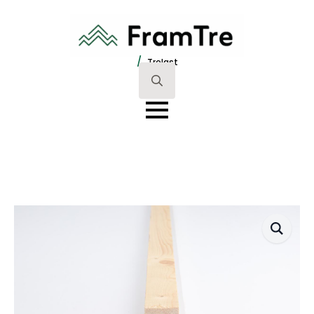
/
Trelast
Search
for: