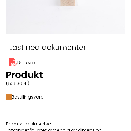
Last ned dokumenter
Brosjyre
Produkt
(60630141)
Bestillingsvare
Produktbeskrivelse
Fotkappet/buntet avhengig av dimensjon