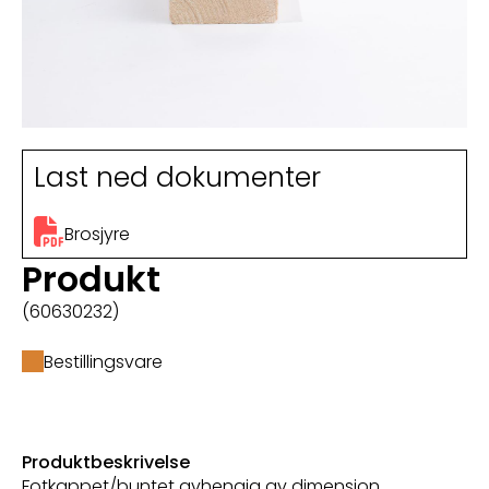
Last ned dokumenter
Brosjyre
Produkt
(60630232)
Bestillingsvare
Produktbeskrivelse
Fotkappet/buntet avhengig av dimensjon