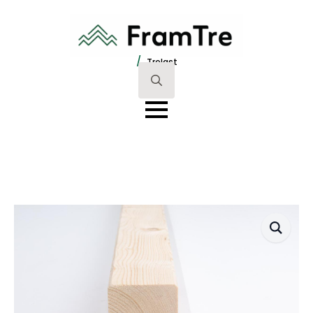
/
Trelast
Search
for: