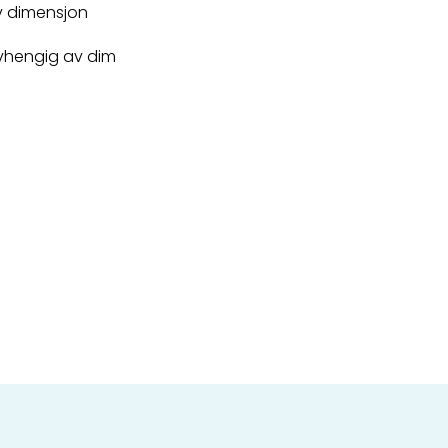
v dimensjon
avhengig av dim