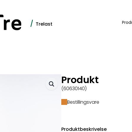
/
Prod
Trelast
Produkt
(60630140)
Bestillingsvare
Produktbeskrivelse