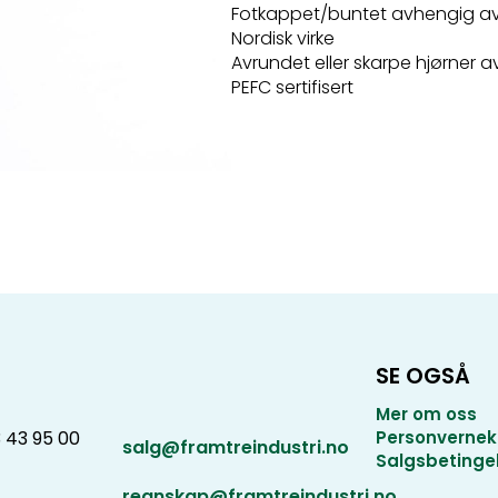
Fotkappet/buntet avhengig a
Nordisk virke
Avrundet eller skarpe hjørner 
PEFC sertifisert
SE OGSÅ
Mer om oss
3 43 95 00
Personvernek
salg@framtreindustri.no
Salgsbetinge
regnskap@framtreindustri.no