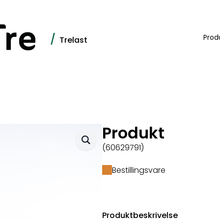
/
Prod
Trelast
Produkt
(60629791)
Bestillingsvare
Produktbeskrivelse