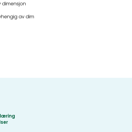
v dimensjon
avhengig av dim
læring
lser