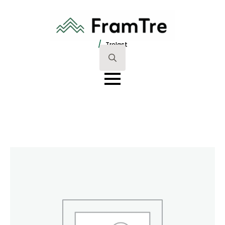
/
Trelast
Search
for: