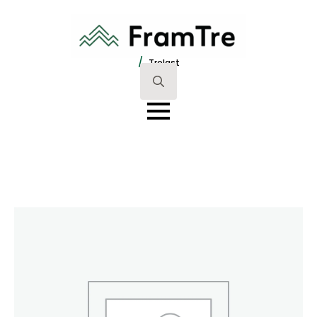
/
Trelast
Search
for: